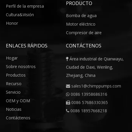
PRODUCTO
Perfil de la empresa
Cultura&Visión
Bomba de agua
Honor
Motor eléctrico
Compresor de aire
ENLACES RÁPIDOS
CONTÁCTENOS
Hogar
Área industrial de Qianwayu,

Sobre nosotros
Ciudad de Daxi, Wenling,
Productos
Zhejiang, China
Recurso
sales1@chimppumps.com

Servicio
0086 13958686316

OEM y ODM
0086 57686330365

Noticias
0086 18957668218

Contáctenos