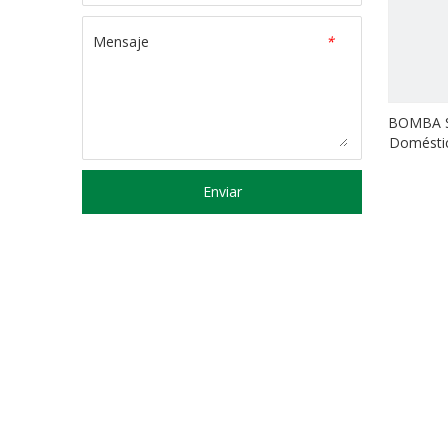
Mensaje
*
BOMBA S
Domést
Enviar