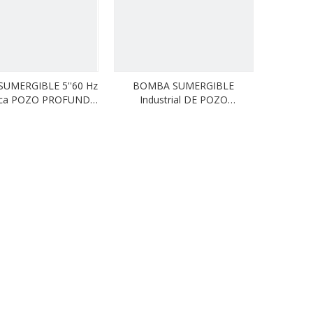
UMERGIBLE 5''60 Hz
BOMBA SUMERGIBLE
ica POZO PROFUNDO
Industrial DE POZO
SD 8
PROFUNDO SP 3 4'' 60 Hz