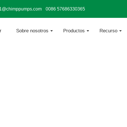
s1@chimppumps.com
0086 57686330365
r
Sobre nosotros
Productos
Recurso