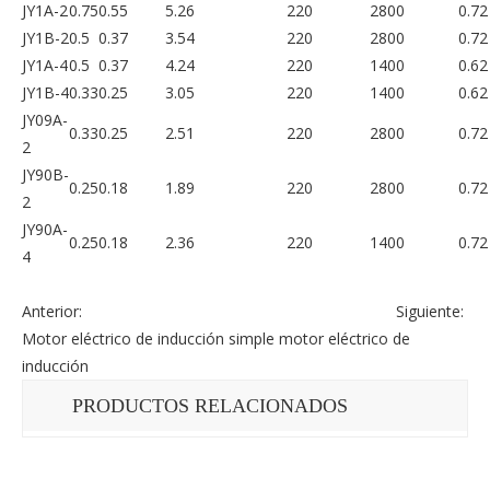
JY1A-2
0.75
0.55
5.26
220
2800
0.72
JY1B-2
0.5
0.37
3.54
220
2800
0.72
JY1A-4
0.5
0.37
4.24
220
1400
0.62
JY1B-4
0.33
0.25
3.05
220
1400
0.62
JY09A-
0.33
0.25
2.51
220
2800
0.72
2
JY90B-
0.25
0.18
1.89
220
2800
0.72
2
JY90A-
0.25
0.18
2.36
220
1400
0.72
4
Anterior:
Siguiente:
Motor eléctrico de inducción simple
motor eléctrico de
inducción
PRODUCTOS RELACIONADOS