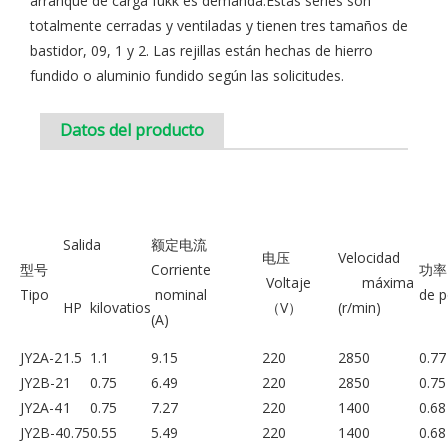
arranque de carga fukk es demanda.Estas series son
totalmente cerradas y ventiladas y tienen tres tamaños de
bastidor, 09, 1 y 2. Las rejillas están hechas de hierro
fundido o aluminio fundido según las solicitudes.
Datos del producto
Salida
额定电流
电压
Velocidad
型号
Corriente
功
Voltaje
máxima
Tipo
nominal
de 
HP
kilovatios
（V）
(r/min)
(A)
JY2A-2
1.5
1.1
9.15
220
2850
0.77
JY2B-2
1
0.75
6.49
220
2850
0.75
JY2A-4
1
0.75
7.27
220
1400
0.68
JY2B-4
0.75
0.55
5.49
220
1400
0.68