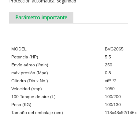
Protección automática, seguridad
Parámetro
importante
MODEL
BVG2065
Potencia (HP)
5.5
Envío aéreo (l/min)
250
máx.presión (Mpa)
0.8
Cilindro (Dia.x.No.)
*2
ϕ65
Velocidad (rmp)
1050
100 Tanque de aire (L)
100/200
Peso (KG)
100/130
Tamaño del embalaje (cm)
118x48x92/146