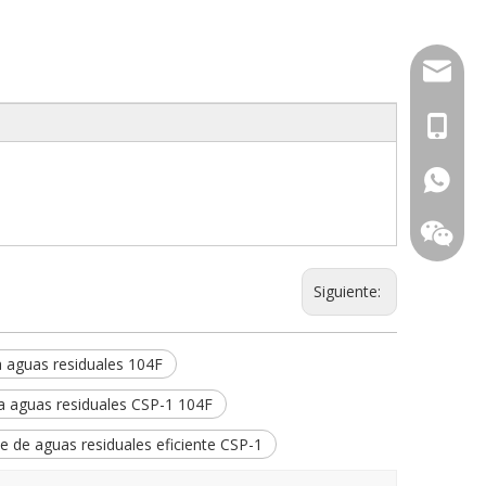
sales1
0086 18
+86 139
Siguiente:
 aguas residuales 104F
 aguas residuales CSP-1 104F
 de aguas residuales eficiente CSP-1