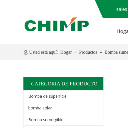
sale
Hoga
Preguntas más frecuentes
Usted está aquí:
Hogar
»
Productos
»
Bomba sumer
CATEGORIA DE PRODUCTO
Bomba de superficie
bomba solar
Bomba sumergible