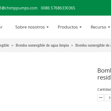
s1@chimppumps.com
0086 57686330365
r
Sobre nosotros
Productos
Recurso
gible
»
Bomba sumergible de agua limpia
»
Bomba sumergible de a
Bomb
resi
Cantidad