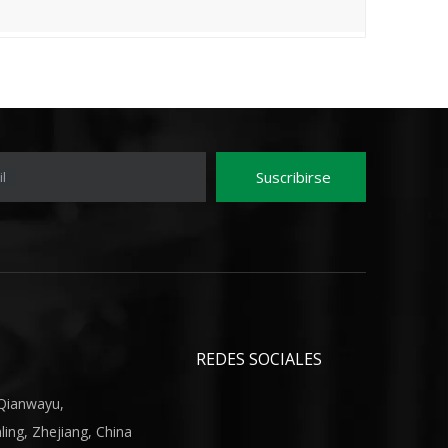
chimpp
Suscribirse
l
REDES SOCIALES
 Qianwayu,
ing, Zhejiang, China