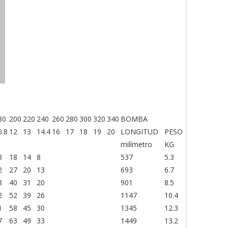
80
200
220
240
260
280
300
320
340
BOMBA
0.8
12
13
14.4
16
17
18
19
20
LONGITUD
PESO
milímetro
KG
3
18
14
8
537
5.3
2
27
20
13
693
6.7
8
40
31
20
901
8.5
2
52
39
26
1147
10.4
1
58
45
30
1345
12.3
7
63
49
33
1449
13.2