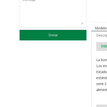
Modelo
Enviar
Descri
Int
La bom
Los im
Estado
estánd
serie S
alimen