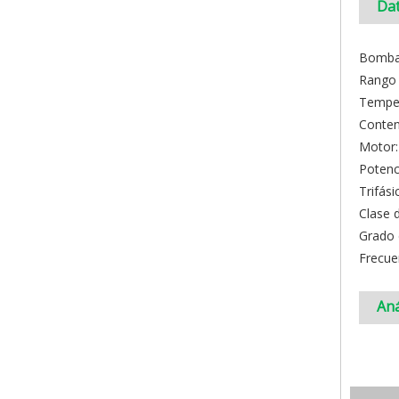
Dat
Bomba
Rango 
Temper
Conten
Motor:
Potenc
Trifás
Clase 
Grado 
Frecue
Aná