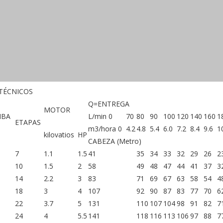
TÉCNICOS
Q=ENTREGA
MOTOR
MBA
L/min 0
70
80
90
100
120
140
160
1
ETAPAS
m3/hora 0
4.2
4.8
5.4
6.0
7.2
8.4
9.6
1
kilovatios
HP
CABEZA (Metro)
7
1.1
1.5
41
35
34
33
32
29
26
2
10
1.5
2
58
49
48
47
44
41
37
3
14
2.2
3
83
71
69
67
63
58
54
4
18
3
4
107
92
90
87
83
77
70
6
22
3.7
5
131
110
107
104
98
91
82
7
24
4
5.5
141
118
116
113
106
97
88
7