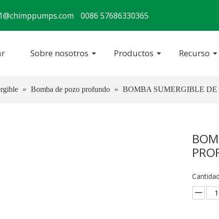
s1@chimppumps.com
0086 57686330365
r
Sobre nosotros
Productos
Recurso
gible
»
Bomba de pozo profundo
»
BOMBA SUMERGIBLE DE PO
BOM
PROF
Cantidad