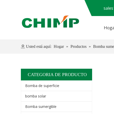
sale
Hoga
Preguntas más frecuentes
Usted está aquí:
Hogar
»
Productos
»
Bomba sumer
CATEGORIA DE PRODUCTO
Bomba de superficie
bomba solar
Bomba sumergible