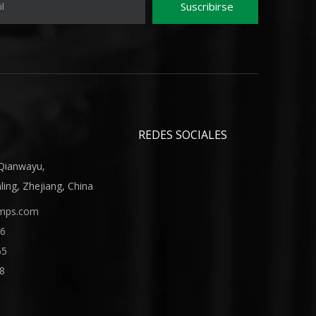
Suscribirse
l
REDES SOCIALES
 Qianwayu,
ing, Zhejiang, China
mps.com
16
65
8