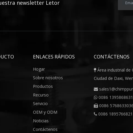
uestra newsletter Letor
Emai
DUCTO
ENLACES RÁPIDOS
CONTÁCTENOS
Hogar
Área industrial de

Sobre nosotros
Ciudad de Daxi, Wenl
Productos
sales1@chimppu

Recurso
0086 139586863

Servicio
0086 576863303

OEM y ODM
0086 1895766821

Noticias
Contáctenos