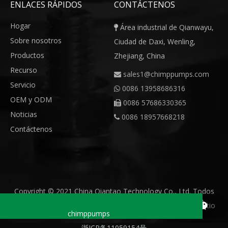
ENLACES RÁPIDOS
CONTÁCTENOS
Hogar
Área industrial de Qianwayu,

Sobre nosotros
Ciudad de Daxi, Wenling,
Productos
Zhejiang, China
Recurso
sales1@chimppumps.com

Servicio
0086 13958686316

OEM y ODM
0086 57686330365

Noticias
0086 18957668218

Contáctenos
Copyright © 2021 China Qiantao Technology Co., Ltd. Todos
los derechos reservados.Soporte de
leadong
|
Mapa del sitio
sales1@chimppumps.com
0086 18957668218
+86 13958686316
chimppumps
浙ICP备11059154号