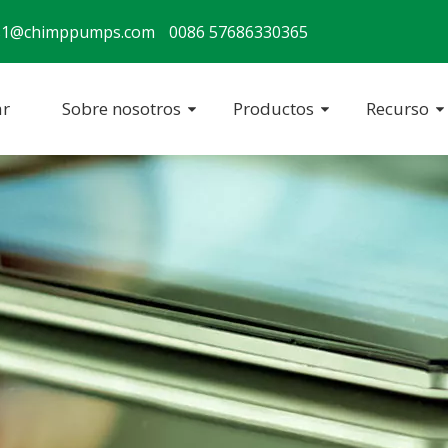
s1@chimppumps.com
0086 57686330365
r
Sobre nosotros
Productos
Recurso