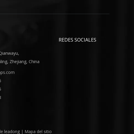
aciones.Algunos modelos están diseñados para usarse en
rgibles que pueden manejar tanto agua dulce como
a.Esto es importante para la salud de los peces y
REDES SOCIALES
r una corriente en el tanque que simule el entorno
 Qianwayu,
n la integridad' para atender a clientes de todo el
ing, Zhejiang, China
mps.com
6
5
bomba cortadora sumergible
8
 de
leadong
|
Mapa del sitio