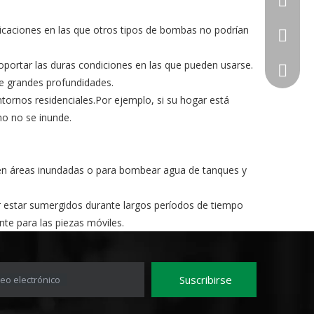
0086 18
icaciones en las que otros tipos de bombas no podrían
+86 139
oportar las duras condiciones en las que pueden usarse.
de grandes profundidades.
tornos residenciales.Por ejemplo, si su hogar está
no no se inunde.
en áreas inundadas o para bombear agua de tanques y
estar sumergidos durante largos períodos de tiempo
te para las piezas móviles.
 de piscinas, estanques y jacuzzis;sacar el agua de los
chimpp
Suscribirse
eo electrónico
n aplicaciones donde otros tipos de bombas no podrían