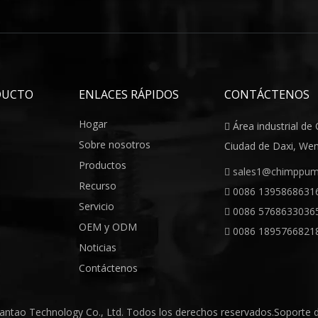
tes.
dad de tamaños y configuraciones para adaptarse a diferentes aplic
 específicamente para manejar agua limpia.También hay bombas sume
 bombas sumergibles para hacer circular el agua y mantenerla oxigenad
DUCTO
ENLACES RÁPIDOS
CONTÁCTENOS
rios de acuarios también pueden usar una bomba sumergible para crea
Hogar
Área industrial de

d, adhiriéndose a la filosofía empresarial 'calidad primero, basada e
Sobre nosotros
Ciudad de Daxi, Wenl
Productos
sales1@chimppu

Recurso
0086 1395868631

Servicio
0086 5768633036

undo
bomba de agua solar
bomba de agua superficial
OEM y ODM
0086 1895766821

cebante
Noticias
Contáctenos
antao Technology Co., Ltd. Todos los derechos reservados.Soporte