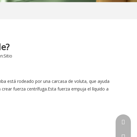
le?
n:
Sitio
mba está rodeado por una carcasa de voluta, que ayuda
crear fuerza centrífuga.Esta fuerza empuja el líquido a
sales1