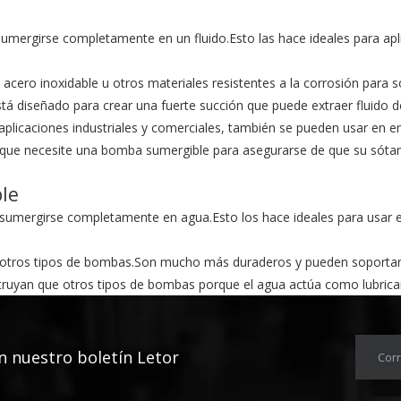
mergirse completamente en un fluido.Esto las hace ideales para apl
ero inoxidable u otros materiales resistentes a la corrosión para s
está diseñado para crear una fuerte succión que puede extraer fluido 
licaciones industriales y comerciales, también se pueden usar en en
le que necesite una bomba sumergible para asegurarse de que su sóta
le
umergirse completamente en agua.Esto los hace ideales para usar 
otros tipos de bombas.Son mucho más duraderos y pueden soportar 
ruyan que otros tipos de bombas porque el agua actúa como lubrican
se pueden usar para una variedad de aplicaciones, incluido el drenaje
en
nuestro boletín Letor
Corr
ble
umergirse completamente en agua.Esto los hace ideales para usar e