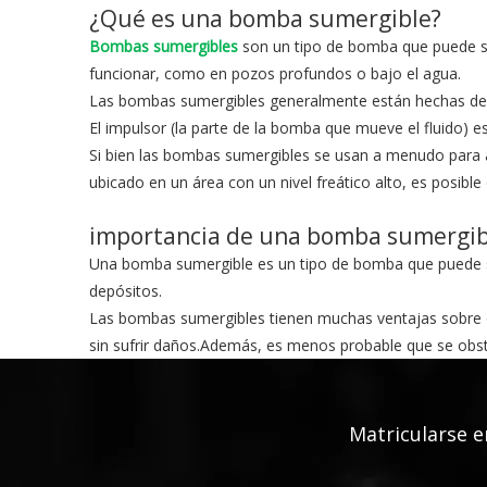
¿Qué es una bomba sumergible?
Bombas sumergibles
son un tipo de bomba que puede su
funcionar, como en pozos profundos o bajo el agua.
Las bombas sumergibles generalmente están hechas de ac
El impulsor (la parte de la bomba que mueve el fluido) 
Si bien las bombas sumergibles se usan a menudo para ap
ubicado en un área con un nivel freático alto, es posib
importancia de una bomba sumergib
Una bomba sumergible es un tipo de bomba que puede s
depósitos.
Las bombas sumergibles tienen muchas ventajas sobre 
sin sufrir daños.Además, es menos probable que se obst
Por último, las bombas sumergibles son muy versátiles y 
sótanos inundados;y vaciado de fosas sépticas.
Matricularse 
Aplicaciones de una bomba sumergi
Una bomba sumergible es un tipo de bomba que puede s